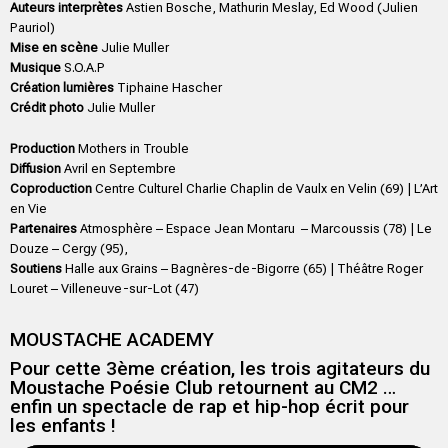
Auteurs interprètes
Astien Bosche, Mathurin Meslay, Ed Wood (Julien
Pauriol)
Mise en scène
Julie Muller
Musique
S.O.A.P
Création lumières
Tiphaine Hascher
Crédit photo
Julie Muller
Production
Mothers in Trouble
Diffusion
Avril en Septembre
Coproduction
Centre Culturel Charlie Chaplin de Vaulx en Velin (69) | L’Art
en Vie
Partenaires
Atmosphère – Espace Jean Montaru – Marcoussis (78) | Le
Douze – Cergy (95),
Soutiens
Halle aux Grains – Bagnères-de-Bigorre (65) | Théâtre Roger
Louret – Villeneuve-sur-Lot (47)
MOUSTACHE ACADEMY
Pour cette 3ème création, les trois agitateurs du
Moustache Poésie Club retournent au CM2 …
enfin un spectacle de rap et hip-hop écrit pour
les enfants !