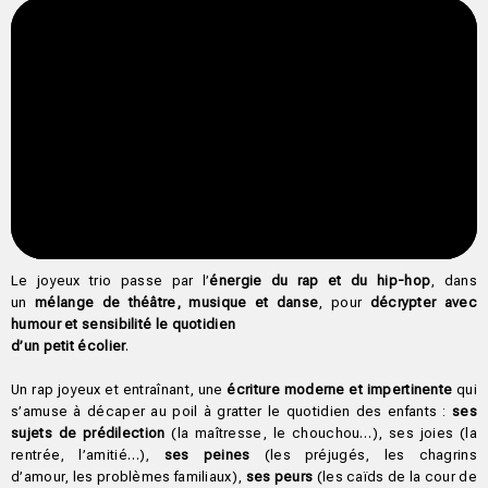
Le joyeux trio passe par l’
énergie du rap et du hip-hop
, dans
un
mélange de théâtre, musique et danse
, pour
décrypter avec
humour et sensibilité le quotidien
d’un petit écolier
.
Un rap joyeux et entraînant, une
écriture moderne et impertinente
qui
s’amuse à décaper au poil à gratter le quotidien des enfants :
ses
sujets de prédilection
(la maîtresse, le chouchou…), ses joies (la
rentrée, l’amitié…),
ses peines
(les préjugés, les chagrins
d’amour, les problèmes familiaux),
ses peurs
(les caïds de la cour de