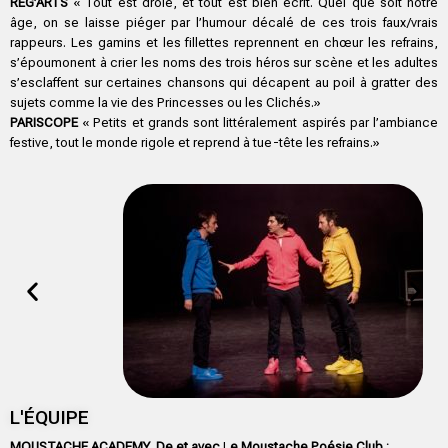
REG’ARTS
« Tout est drôle, et tout est bien écrit. Quel que soit notre
âge, on se laisse piéger par l’humour décalé de ces trois faux/vrais
rappeurs. Les gamins et les fillettes reprennent en chœur les refrains,
s’époumonent à crier les noms des trois héros sur scène et les adultes
s’esclaffent sur certaines chansons qui décapent au poil à gratter des
sujets comme la vie des Princesses ou les Clichés.»
PARISCOPE
« Petits et grands sont littéralement aspirés par l’ambiance
festive, tout le monde rigole et reprend à tue-tête les refrains.»
L'ÉQUIPE
MOUSTACHE ACADEMY, D
e et avec
L
e Moustache Poésie Club :