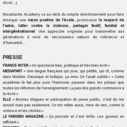
récré…).
Moustache Academy va au-delà du simple divertissement pour faire
émerger une
vision positive de l’école
, promouvoir
le respect de
l’autre, lutter contre la violence, partager festif, familial et
intergénérationnel
. Une approche originale pour transmettre aux
générations à venir de nécessaires valeurs de tolérance et
d’humanité…
PRESSE
FRANCE-INTER
« Un spectacle frais, politique et très bien écrit »
MEDIAPART
« Une langue française qui joue, qui pétille, qui rit, comme
dans Molière. Classique et ludique, ça rime. On l’avait oublié.» « Cette
académie-là fait plus pour l’harmonie joyeuse dans les préaux que
toutes les réformes de l’enseignement. La paix des grands commence à
la récré.»
ELLE
« Bonnes blagues et participation du jeune public, c’est du rire
assuré mais pas seulement. Ce trio milite aussi, mine de rien, contre la
violence et les clichés.»
LE PARISIEN MAGAZINE
« Ça percute et c’est drôle. Les gosses en
raffolent.»