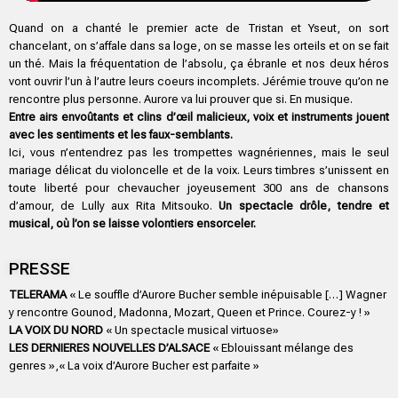
Quand on a chanté le premier acte de Tristan et Yseut, on sort
chancelant, on s’affale dans sa loge, on se masse les orteils et on se fait
un thé. Mais la fréquentation de l’absolu, ça ébranle et nos deux héros
vont ouvrir l’un à l’autre leurs coeurs incomplets. Jérémie trouve qu’on ne
rencontre plus personne. Aurore va lui prouver que si. En musique.
Entre airs envoûtants et clins d’œil malicieux, voix et instruments jouent
avec les sentiments et les faux-semblants.
Ici, vous n’entendrez pas les trompettes wagnériennes, mais le seul
mariage délicat du violoncelle et de la voix. Leurs timbres s’unissent en
toute liberté pour chevaucher joyeusement 300 ans de chansons
d’amour, de Lully aux Rita Mitsouko.
Un spectacle drôle, tendre et
musical, où l’on se laisse volontiers ensorceler.
PRESSE
TELERAMA
« Le souffle d’Aurore Bucher semble inépuisable […] Wagner
y rencontre Gounod, Madonna, Mozart, Queen et Prince. Courez-y ! »
LA VOIX DU NORD
« Un spectacle musical virtuose»
LES DERNIERES NOUVELLES D’ALSACE
« Eblouissant mélange des
genres »,« La voix d’Aurore Bucher est parfaite »