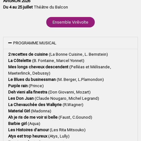
AVIGNON 2026
Du 4 au 25 juillet
Théâtre du Balcon
Ensemble Virêvolte
PROGRAMME MUSICAL
2 recettes de cuisine
(La Bonne Cuisine, L. Bernstein)
La Côtelette
(B. Fontaine, Marcel Yonnet)
Mes longs cheveux descendent
(Pelléas et Mélisande,
Maeterlinck, Debussy)
Le Blues du businessman
(M. Berger, L.Plamondon)
Purple rain
(Prince)
Deh vieni alla finestra
(Don Giovanni, Mozart)
Les Don Juan
(Claude Nougaro, Michel Legrand)
La Chevauchée des Walkyrie
(R.Wagner)
Material Girl
(Madonna)
Ah je ris de me voir si belle
(Faust, C.Gounod)
Barbie girl
(Aqua)
Les Histoires d’amour
(Les Rita Mitsouko)
Atys est trop heureux
(Atys, Lully)